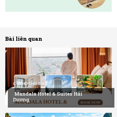
Bài liên quan
CĂN HỘ CHO THUÊ
Mandala Hotel & Suites Hải
Dương