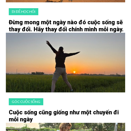
ĐI ĐỂ HỌC HỎI
Đừng mong một ngày nào đó cuộc sống sẽ
thay đổi. Hãy thay đổi chính mình mỗi ngày.
GÓC CUỘC SỐNG
Cuộc sống cũng giống như một chuyến đi
mỗi ngày