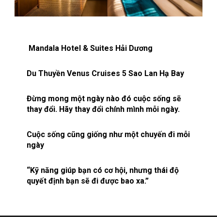
Mandala Hotel & Suites Hải Dương
Du Thuyền Venus Cruises 5 Sao Lan Hạ Bay
Đừng mong một ngày nào đó cuộc sống sẽ
thay đổi. Hãy thay đổi chính mình mỗi ngày.
Cuộc sống cũng giống như một chuyến đi mỗi
ngày
“Kỹ năng giúp bạn có cơ hội, nhưng thái độ
quyết định bạn sẽ đi được bao xa.”