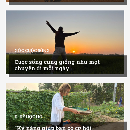
GÓC CUỘC SỐNG
Cuộc sống cũng giống như một
chuyến đi mỗi ngày
ĐI ĐỂ HỌC HỎI
“Kỹ năng giúp bạn có cơ hội,