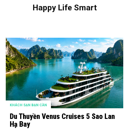
Happy Life Smart
KHÁCH SẠN BẠN CẦN
Du Thuyền Venus Cruises 5 Sao Lan
Hạ Bay