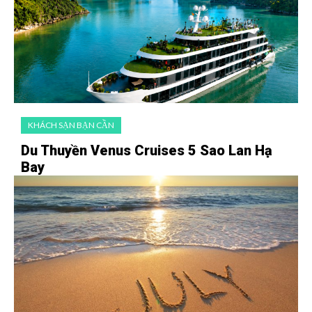
KHÁCH SẠN BẠN CẦN
Du Thuyền Venus Cruises 5 Sao Lan Hạ
Bay