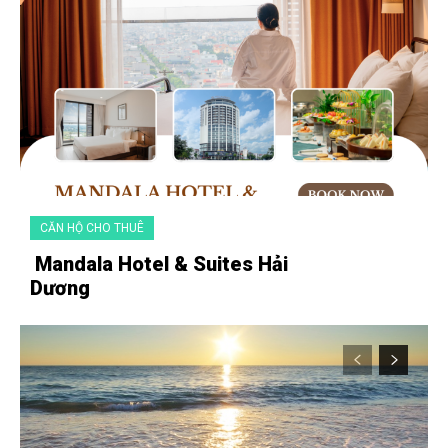
CĂN HỘ CHO THUÊ
Mandala Hotel & Suites Hải
Dương