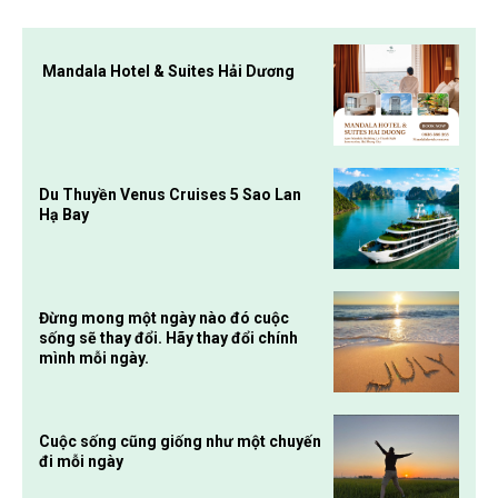
Mandala Hotel & Suites Hải Dương
Du Thuyền Venus Cruises 5 Sao Lan
Hạ Bay
Đừng mong một ngày nào đó cuộc
sống sẽ thay đổi. Hãy thay đổi chính
mình mỗi ngày.
Cuộc sống cũng giống như một chuyến
đi mỗi ngày