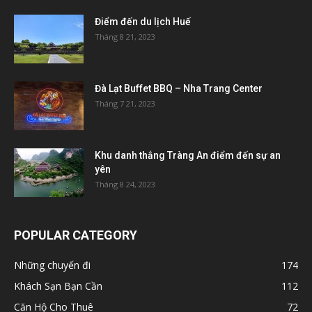
Điểm đến du lịch Huế
Tháng 8 21, 2023
Đà Lạt Buffet BBQ – Nha Trang Center
Tháng 7 21, 2023
Khu danh thắng Tràng An điểm đến sự an
yên
Tháng 8 24, 2023
POPULAR CATEGORY
Những chuyến đi
174
Khách Sạn Bạn Cần
112
Căn Hộ Cho Thuê
72