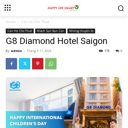
Home
Căn Hộ Cho Thuê
Căn Hộ Cho Thuê
Khách Sạn Bạn Cần
Những chuyến đi
G8 Diamond Hotel Saigon
By
admin
-
Tháng 6 17, 2026
173
0