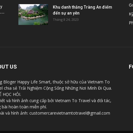
G
ày
Khu danh thắng Tràng An điểm
đến sự an yên
K
Tháng 8 24, 2023
Ph
OUT US
F
g Bloger Happy Life Smart, thuộc sở hữu của Vietnam To
el chia sẻ Trải Nghiệm Cộng Sống Những Nơi Mình Đi Qua.
Ể HỌC HỎI.
viết và hình ảnh cung cấp bởi Vietnam To Travel và đối tác,
 bài hoàn toàn miễn phí.
bài và hình ảnh: customercarevietnamtotravel@gmail.com