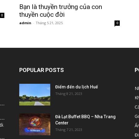
Bạn là thuyền trưởng của con
thuyền cuộc đời
0
admin
-
Tháng 5 21, 2025
0
POPULAR POSTS
P
Điểm đến du lịch Huế
N
Tháng 8 21, 2023
K
C
G
Đà Lạt Buffet BBQ – Nha Trang
Center
i.
Ẩ
Tháng 7 21, 2023
Đi