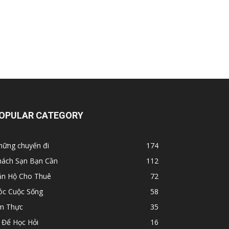
OPULAR CATEGORY
hững chuyến đi
174
hách Sạn Bạn Cần
112
ăn Hộ Cho Thuê
72
óc Cuộc Sống
58
m Thực
35
 Để Học Hỏi
16