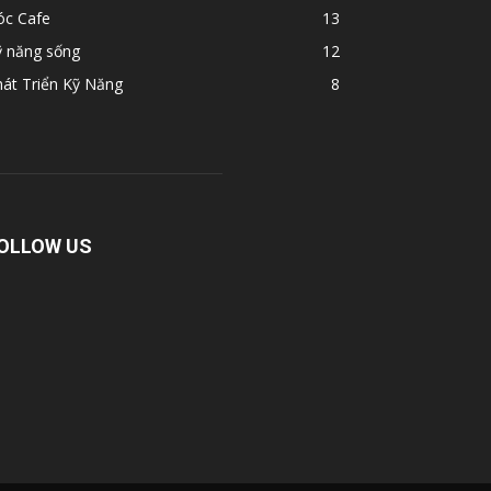
óc Cafe
13
ỹ năng sống
12
át Triển Kỹ Năng
8
OLLOW US