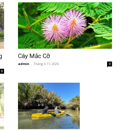
g
Cây Mắc Cỡ
admin
-
Tháng 6 11, 2026
0
0