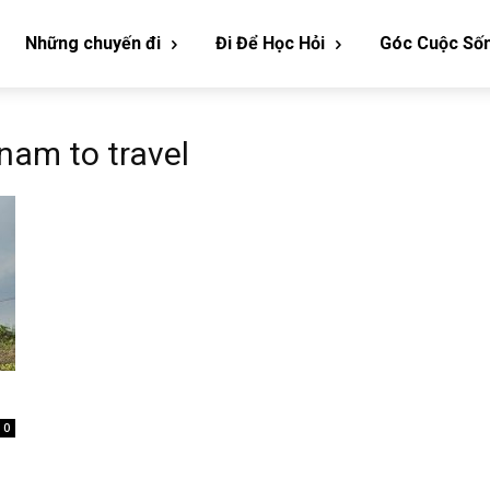
Những chuyến đi
Đi Để Học Hỏi
Góc Cuộc Số
tnam to travel
0