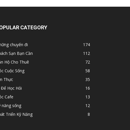
OPULAR CATEGORY
hững chuyến đi
174
hách Sạn Bạn Cần
112
ăn Hộ Cho Thuê
72
óc Cuộc Sống
58
m Thực
35
 Để Học Hỏi
16
óc Cafe
13
ỹ năng sống
12
át Triển Kỹ Năng
8