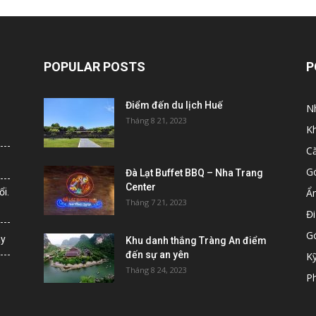
POPULAR POSTS
P
Điểm đến du lịch Huế
N
Tháng 8 21, 2023
K
C
G
Đà Lạt Buffet BBQ – Nha Trang
Center
i.
Ẩ
Tháng 7 21, 2023
Đi
G
ày
Khu danh thắng Tràng An điểm
đến sự an yên
K
Tháng 8 24, 2023
Ph