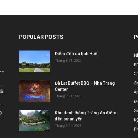
POPULAR POSTS
P
Điểm đến du lịch Huế
N
Tháng 8 21, 2023
K
C
G
Đà Lạt Buffet BBQ – Nha Trang
Center
i.
Ẩ
Tháng 7 21, 2023
Đi
G
ày
Khu danh thắng Tràng An điểm
đến sự an yên
K
Tháng 8 24, 2023
Ph