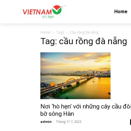
Home
Home
Tags
Cầu rồng đà nẵng
Tag: cầu rồng đà nẵng
Nơi ‘hò hẹn’ với những cây cầu đô
bờ sông Hàn
admin
-
Tháng 11 7, 2023