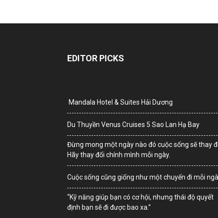
EDITOR PICKS
Mandala Hotel & Suites Hải Dương
Du Thuyền Venus Cruises 5 Sao Lan Hạ Bay
Đừng mong một ngày nào đó cuộc sống sẽ thay đổ
Hãy thay đổi chính mình mỗi ngày.
Cuộc sống cũng giống như một chuyến đi mỗi ng
“Kỹ năng giúp bạn có cơ hội, nhưng thái độ quyết
định bạn sẽ đi được bao xa.”