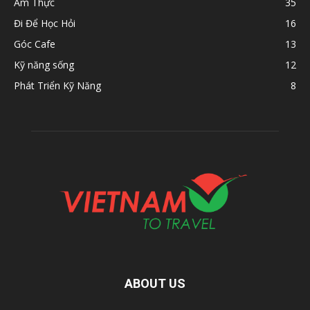
Ẩm Thực
35
Đi Để Học Hỏi
16
Góc Cafe
13
Kỹ năng sống
12
Phát Triển Kỹ Năng
8
ABOUT US