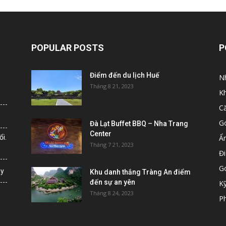
POPULAR POSTS
P
Điểm đến du lịch Huế
N
Tháng 8 21, 2023
K
C
G
Đà Lạt Buffet BBQ – Nha Trang
Center
i.
Ẩ
Tháng 7 21, 2023
Đi
G
ày
Khu danh thắng Tràng An điểm
đến sự an yên
K
Tháng 8 24, 2023
Ph