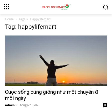
Home
Tags
Happylifemart
Tag: happylifemart
Cuộc sống cũng giống như một chuyến đi
mỗi ngày
admin
-
Tháng 6 29, 2026
0