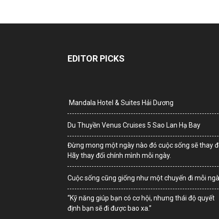
EDITOR PICKS
Mandala Hotel & Suites Hải Dương
Du Thuyền Venus Cruises 5 Sao Lan Hạ Bay
Đừng mong một ngày nào đó cuộc sống sẽ thay đổ
Hãy thay đổi chính mình mỗi ngày.
Cuộc sống cũng giống như một chuyến đi mỗi ng
“Kỹ năng giúp bạn có cơ hội, nhưng thái độ quyết
định bạn sẽ đi được bao xa.”