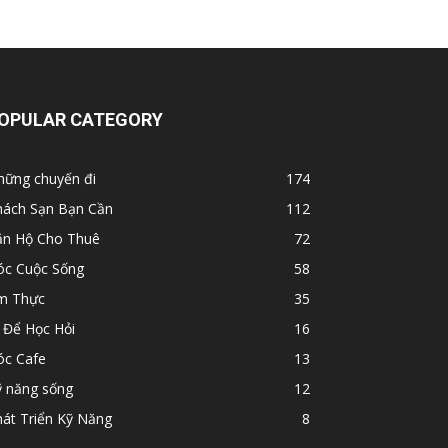
OPULAR CATEGORY
hững chuyến đi
174
hách Sạn Bạn Cần
112
ăn Hộ Cho Thuê
72
óc Cuộc Sống
58
m Thực
35
 Để Học Hỏi
16
óc Cafe
13
ỹ năng sống
12
át Triển Kỹ Năng
8