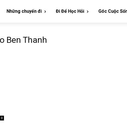
Những chuyến đi
Đi Để Học Hỏi
Góc Cuộc Số
tro Ben Thanh
0