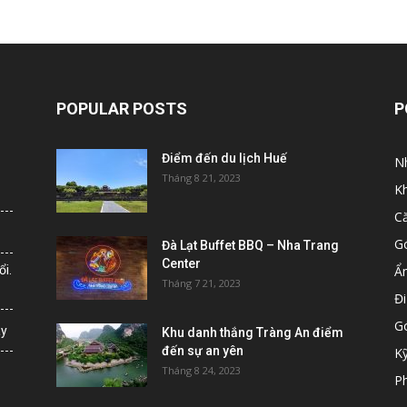
POPULAR POSTS
P
Điểm đến du lịch Huế
N
Tháng 8 21, 2023
K
C
G
Đà Lạt Buffet BBQ – Nha Trang
Center
i.
Ẩ
Tháng 7 21, 2023
Đi
G
ày
Khu danh thắng Tràng An điểm
đến sự an yên
K
Tháng 8 24, 2023
Ph