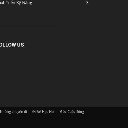
át Triển Kỹ Năng
8
OLLOW US
Những chuyến đi
Đi Để Học Hỏi
Góc Cuộc Sống