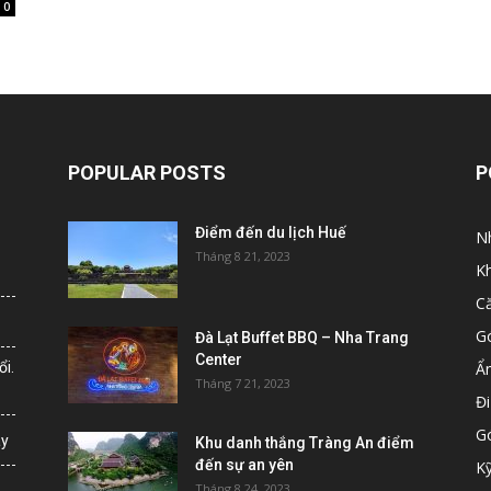
0
POPULAR POSTS
P
Điểm đến du lịch Huế
N
Tháng 8 21, 2023
K
C
G
Đà Lạt Buffet BBQ – Nha Trang
Center
i.
Ẩ
Tháng 7 21, 2023
Đi
G
ày
Khu danh thắng Tràng An điểm
đến sự an yên
K
Tháng 8 24, 2023