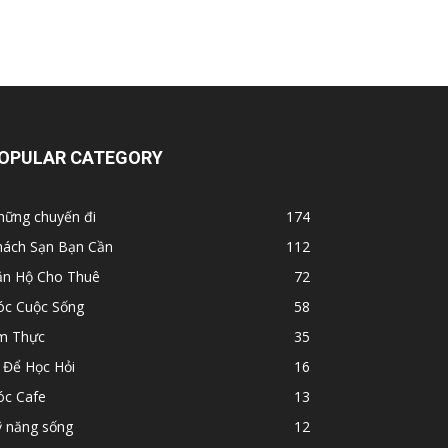
OPULAR CATEGORY
hững chuyến đi
174
hách Sạn Bạn Cần
112
ăn Hộ Cho Thuê
72
óc Cuộc Sống
58
m Thực
35
 Để Học Hỏi
16
óc Cafe
13
ỹ năng sống
12