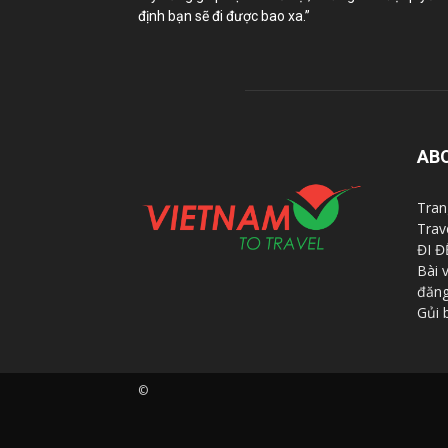
định bạn sẽ đi được bao xa.”
AB
Tran
Trav
ĐI Đ
Bài 
đăng
Gủi 
©