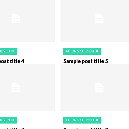
UYẾN ĐI
NHỮNG CHUYẾN ĐI
ost title 4
Sample post title 5
UYẾN ĐI
NHỮNG CHUYẾN ĐI