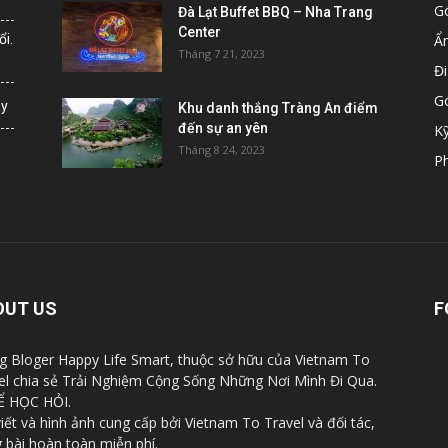
G
Đà Lạt Buffet BBQ – Nha Trang
Center
i.
Ẩ
Tháng 7 21, 2023
Đi
G
ày
Khu danh thắng Tràng An điểm
đến sự an yên
K
Tháng 8 24, 2023
Ph
OUT US
F
g Bloger Happy Life Smart, thuộc sở hữu của Vietnam To
el chia sẻ Trải Nghiệm Cộng Sống Những Nơi Mình Đi Qua.
Ể HỌC HỎI.
viết và hình ảnh cung cấp bởi Vietnam To Travel và đối tác,
 bài hoàn toàn miễn phí.