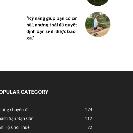
“Kỹ năng giúp bạn có cơ
hội, nhưng thái độ quyết
định bạn sẽ đi được bao
xa.”
OPULAR CATEGORY
hững chuyến đi
174
hách Sạn Bạn Cần
112
ăn Hộ Cho Thuê
72