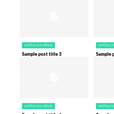
NHỮNG CHUYẾN ĐI
NHỮNG CH
Sample post title 3
Sample p
NHỮNG CHUYẾN ĐI
NHỮNG CH