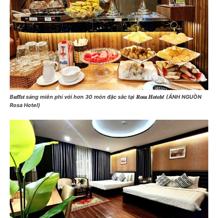
B𝐮𝐟𝐟𝐞𝐭 sáng miễn phí với hơn 30 món đặc sắc tại 𝐑𝐨𝐬𝐚 𝐇𝐨𝐭𝐞𝐥𝐬! (ẢNH NGUỒN
Rosa Hotel)