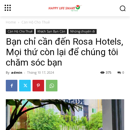
Home
Căn Hộ Cho Thuê
Căn Hộ Cho Thuê
Khách Sạn Bạn Cần
Những chuyến đi
Bạn chỉ cần đến Rosa Hotels,
Mọi thứ còn lại để chúng tôi
chăm sóc bạn
By
admin
-
Tháng 10 17, 2024
375
0