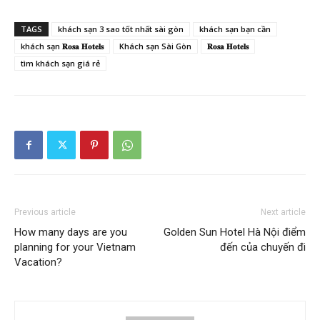
TAGS
khách sạn 3 sao tốt nhất sài gòn
khách sạn bạn cần
khách sạn 𝐑𝐨𝐬𝐚 𝐇𝐨𝐭𝐞𝐥𝐬
Khách sạn Sài Gòn
𝐑𝐨𝐬𝐚 𝐇𝐨𝐭𝐞𝐥𝐬
tìm khách sạn giá rẻ
Previous article
Next article
How many days are you
Golden Sun Hotel Hà Nội điểm
planning for your Vietnam
đến của chuyến đi
Vacation?