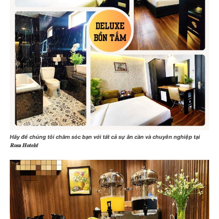
Hãy để chúng tôi chăm sóc bạn với tất cả sự ân cần và chuyên nghiệp tại
𝐑𝐨𝐬𝐚 𝐇𝐨𝐭𝐞𝐥𝐬!