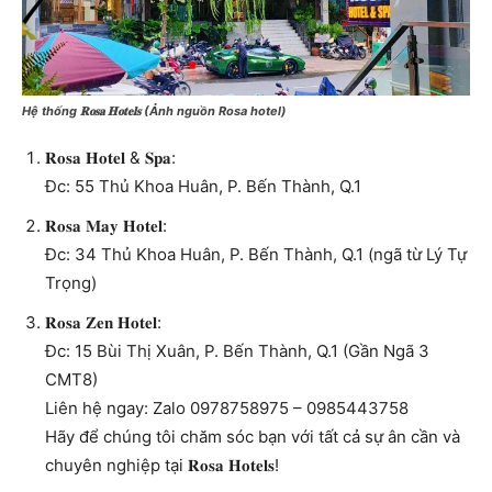
Hệ thống 𝐑𝐨𝐬𝐚 𝐇𝐨𝐭𝐞𝐥𝐬 (Ảnh nguồn Rosa hotel)
𝐑𝐨𝐬𝐚 𝐇𝐨𝐭𝐞𝐥 & 𝐒𝐩𝐚:
Đc: 55 Thủ Khoa Huân, P. Bến Thành, Q.1
𝐑𝐨𝐬𝐚 𝐌𝐚𝐲 𝐇𝐨𝐭𝐞𝐥:
Đc: 34 Thủ Khoa Huân, P. Bến Thành, Q.1 (ngã từ Lý Tự
Trọng)
𝐑𝐨𝐬𝐚 𝐙𝐞𝐧 𝐇𝐨𝐭𝐞𝐥:
Đc: 15 Bùi Thị Xuân, P. Bến Thành, Q.1 (Gần Ngã 3
CMT8)
Liên hệ ngay: Zalo 0978758975 – 0985443758
Hãy để chúng tôi chăm sóc bạn với tất cả sự ân cần và
chuyên nghiệp tại 𝐑𝐨𝐬𝐚 𝐇𝐨𝐭𝐞𝐥𝐬!