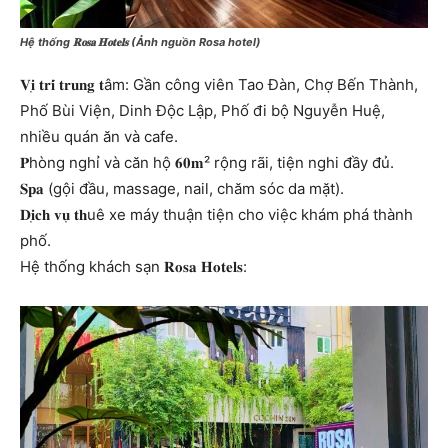
Hệ thống 𝐑𝐨𝐬𝐚 𝐇𝐨𝐭𝐞𝐥𝐬 (Ảnh nguồn Rosa hotel)
𝐕𝐢̣ 𝐭𝐫𝐢́ 𝐭𝐫𝐮𝐧𝐠 𝐭âm: Gần công viên Tao Đàn, Chợ Bến Thành,
Phố Bùi Viện, Dinh Độc Lập, Phố đi bộ Nguyễn Huệ,
nhiều quán ăn và cafe.
𝐏hòng nghỉ và căn hộ 𝟔𝟎𝐦² rộng rãi, tiện nghi đầy đủ.
𝐒𝐩𝐚 (gội đầu, massage, nail, chăm sóc da mặt).
𝐃𝐢̣𝐜𝐡 𝐯𝐮̣ 𝐭𝐡uê xe máy thuận tiện cho việc khám phá thành
phố.
Hệ thống khách sạn 𝐑𝐨𝐬𝐚 𝐇𝐨𝐭𝐞𝐥𝐬: