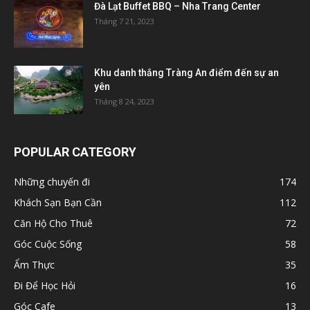
Đà Lạt Buffet BBQ – Nha Trang Center
Tháng 7 21, 2023
Khu danh thắng Tràng An điểm đến sự an
yên
Tháng 8 24, 2023
POPULAR CATEGORY
Những chuyến đi
174
Khách Sạn Bạn Cần
112
Căn Hộ Cho Thuê
72
Góc Cuộc Sống
58
Ẩm Thực
35
Đi Để Học Hỏi
16
Góc Cafe
13