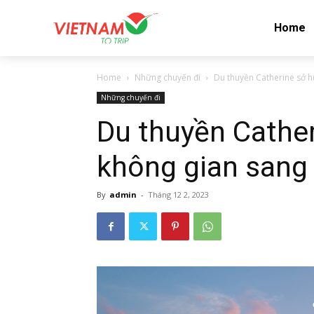
Home
Home
Những chuyến đi
Du thuyền Catherine sở h
Những chuyến đi
Du thuyền Cathe
không gian sang
By
admin
-
Tháng 12 2, 2023