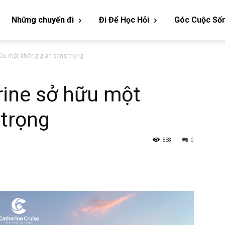
Những chuyến đi
Đi Để Học Hỏi
Góc Cuộc Số
ữu một không gian sang trọng
rine sở hữu một
 trọng
558
0