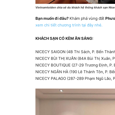
Vietnamtoiden chia sẻ du khách hệ thống khách sạn Nice
Bạn muốn đi đâu?
Khám phá vùng đất
Phươ
xem chi tiết chương trình tại đây nhé.
KHÁCH SẠN CÓ KÈM ĂN SÁNG:
NICECY SAIGON (4B Thi Sách, P. Bến Thành
NICECY BÙI THỊ XUÂN (84A Bùi Thị Xuân, P
NICECY BOUTIQUE (27-29 Trương Định, P. B
NICECY NGÂN HÀ (190 Lê Thánh Tôn, P. Bến
NICECY PALAGO (287-289 Phạm Ngũ Lão, P.