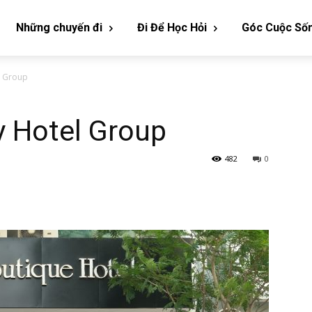
Những chuyến đi
Đi Để Học Hỏi
Góc Cuộc Số
l Group
y Hotel Group
482
0