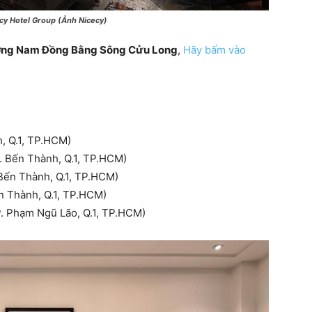
cy Hotel Group (Ảnh Nicecy)
ng Nam Đồng Bằng Sông Cửu Long
,
Hãy bấm vào
, Q.1, TP.HCM)
. Bến Thành, Q.1, TP.HCM)
ến Thành, Q.1, TP.HCM)
 Thành, Q.1, TP.HCM)
 Phạm Ngũ Lão, Q.1, TP.HCM)