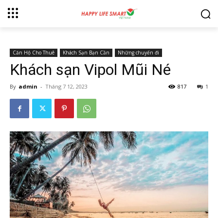
Căn Hộ Cho Thuê
Khách Sạn Bạn Cần
Những chuyến đi
Khách sạn Vipol Mũi Né
By
admin
-
Tháng 7 12, 2023
817
1