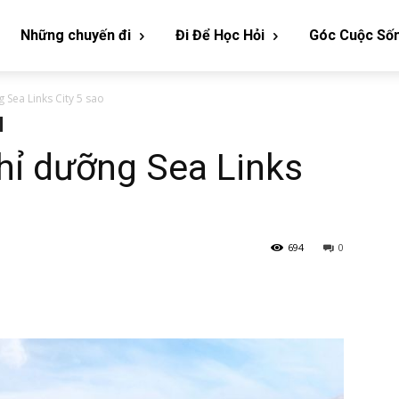
Những chuyến đi
Đi Để Học Hỏi
Góc Cuộc Số
 Sea Links City 5 sao
hỉ dưỡng Sea Links
694
0