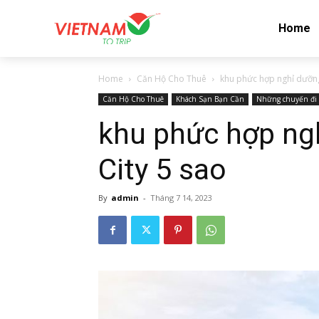
Home
Home
Căn Hộ Cho Thuê
khu phức hợp nghỉ dưỡng
Căn Hộ Cho Thuê
Khách Sạn Bạn Cần
Những chuyến đi
khu phức hợp ng
City 5 sao
By
admin
-
Tháng 7 14, 2023