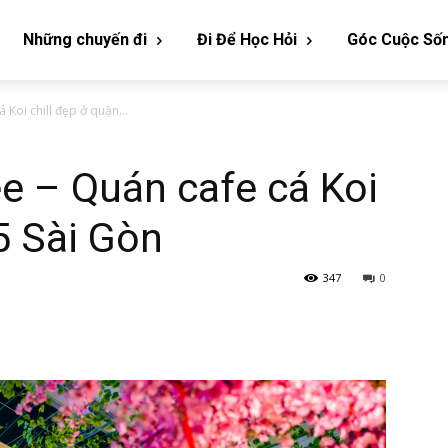
Những chuyến đi
Đi Để Học Hỏi
Góc Cuộc Số
Koi chill đẹp ở quận...
e – Quán cafe cá Koi
5 Sài Gòn
347
0