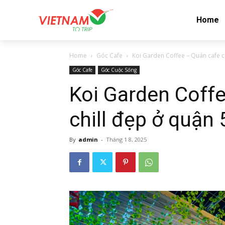
Home
Home
Góc Cafe
Koi Garden Coffee – Quán cafe cá 
Góc Cafe
Góc Cuộc Sống
Koi Garden Coffe
chill đẹp ở quận 
By
admin
-
Tháng 1 8, 2025