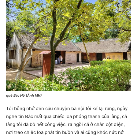
quê Bác Hồ (Ảnh MH)
Tôi bỗng nhớ đến câu chuyện bà nội tôi kể lại rằng, ngày
nghe tin Bác mất qua chiếc loa phóng thanh của làng, cả
làng tôi đã bỏ hết công việc, ra ngồi cả ở chân cột điện,
nơi treo chiếc loa phát tin buồn và ai cũng khóc nức nở