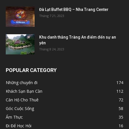
Đà Lạt Buffet BBQ – Nha Trang Center
Tháng 7 21, 2023
Khu danh thắng Tràng An điểm đến sự an
yên
Tháng 8 24, 2023
POPULAR CATEGORY
Những chuyến đi
174
Khách Sạn Bạn Cần
112
Căn Hộ Cho Thuê
72
Góc Cuộc Sống
58
Ẩm Thực
35
Đi Để Học Hỏi
16