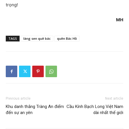
trọng!
MH
TAGS
làng sen quê bác
quên Bác Hồ
Previous article
Next article
Khu danh thắng Tràng An điểm
Cầu Kính Bạch Long Việt Nam
đến sự an yên
dài nhất thế giới