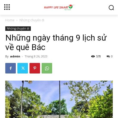
Home
Những chuyến đi
Những chuyến đi
Những ngày tháng 9 lịch sử
về quê Bác
By
admin
-
Tháng 8 26, 2023
570
0