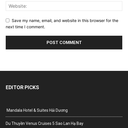
Save my name, email, and website in this browser for the
next time I comment.
EDITOR PICKS
Mandala Hotel & Suites Hải Dương
Du Thuyền Venus Cruises 5 Sao Lan Hạ Bay