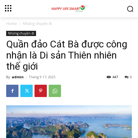
Home
Những chuyến đi
Những chuyến đi
Quần đảo Cát Bà được công
nhận là Di sản Thiên nhiên
thế giới
By
admin
-
Tháng 9 17, 2023
447
0