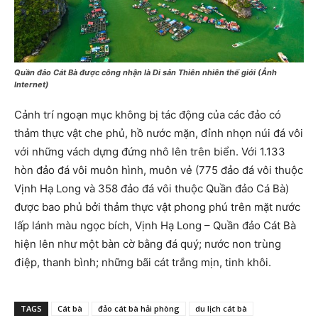
Quần đảo Cát Bà được công nhận là Di sản Thiên nhiên thế giới (Ảnh
Internet)
Cảnh trí ngoạn mục không bị tác động của các đảo có
thảm thực vật che phủ, hồ nước mặn, đỉnh nhọn núi đá vôi
với những vách dựng đứng nhô lên trên biển. Với 1.133
hòn đảo đá vôi muôn hình, muôn vẻ (775 đảo đá vôi thuộc
Vịnh Hạ Long và 358 đảo đá vôi thuộc Quần đảo Cá Bà)
được bao phủ bởi thảm thực vật phong phú trên mặt nước
lấp lánh màu ngọc bích, Vịnh Hạ Long – Quần đảo Cát Bà
hiện lên như một bàn cờ bằng đá quý; nước non trùng
điệp, thanh bình; những bãi cát trắng mịn, tinh khôi.
TAGS
Cát bà
đảo cát bà hải phòng
du lịch cát bà