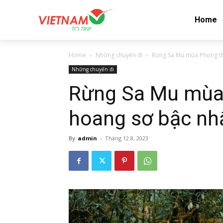
Home
Home
Những chuyến đi
Rừng Sa Mu mùa Phong tha
Những chuyến đi
Rừng Sa Mu mùa 
hoang sơ bậc nh
By
admin
-
Tháng 12 8, 2023