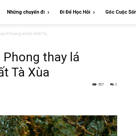
Những chuyến đi
Đi Để Học Hỏi
Góc Cuộc Số
y lá hoang sơ bậc nhất Tà...
Phong thay lá
ất Tà Xùa
707
0