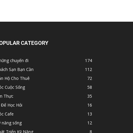
OPULAR CATEGORY
hững chuyến đi
174
hách Sạn Bạn Cần
112
ăn Hộ Cho Thuê
72
óc Cuộc Sống
58
m Thực
35
 Để Học Hỏi
16
óc Cafe
13
ỹ năng sống
12
át Triển Kỹ Năng
8