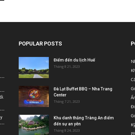
POPULAR POSTS
P
Điểm đến du lịch Huế
N
Tháng 8 21, 2023
K
C
G
Đà Lạt Buffet BBQ – Nha Trang
Center
i.
Ẩ
Tháng 7 21, 2023
Đi
G
ày
Khu danh thắng Tràng An điểm
đến sự an yên
K
Tháng 8 24, 2023
Ph