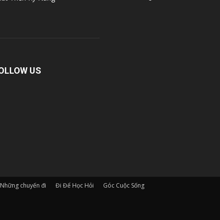
OLLOW US
Những chuyến đi
Đi Để Học Hỏi
Góc Cuộc Sống