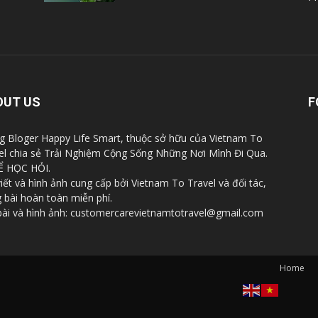
OUT US
F
g Bloger Happy Life Smart, thuộc sở hữu của Vietnam To
el chia sẻ Trải Nghiệm Cộng Sống Những Nơi Mình Đi Qua.
Ể HỌC HỎI.
viết và hình ảnh cung cấp bởi Vietnam To Travel và đối tác,
 bài hoàn toàn miễn phí.
bài và hình ảnh: customercarevietnamtotravel@gmail.com
Home