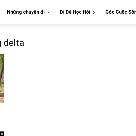
Những chuyến đi
Đi Để Học Hỏi
Góc Cuộc Số
 delta
0