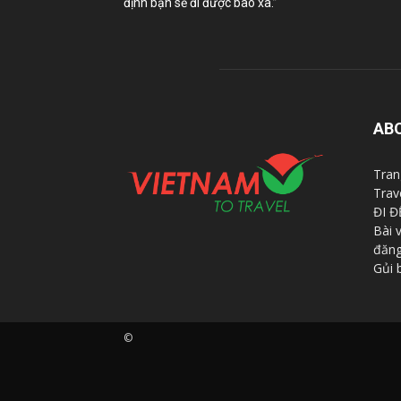
định bạn sẽ đi được bao xa.”
AB
Tran
Trav
ĐI Đ
Bài 
đăng
Gủi 
©