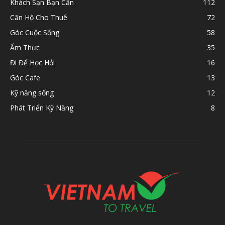
Khách Sạn Bạn Cần
112
Căn Hộ Cho Thuê
72
Góc Cuộc Sống
58
Ẩm Thực
35
Đi Để Học Hỏi
16
Góc Cafe
13
Kỹ năng sống
12
Phát Triển Kỹ Năng
8