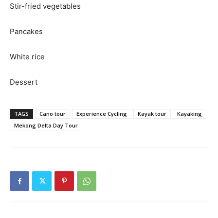
Stir-fried vegetables
Pancakes
White rice
Dessert
TAGS
Cano tour
Experience Cycling
Kayak tour
Kayaking
Mekong Delta Day Tour