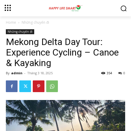
Home
Những chuyến đi
Những chuyến đi
Mekong Delta Day Tour:
Experience Cycling – Canoe
& Kayaking
By
admin
-
Tháng 3 18, 2025
354
0