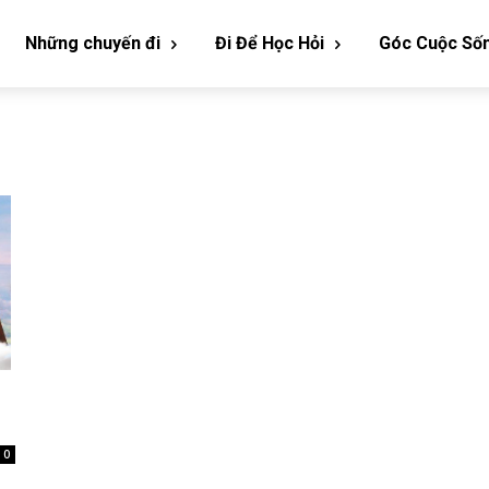
Những chuyến đi
Đi Để Học Hỏi
Góc Cuộc Số
0