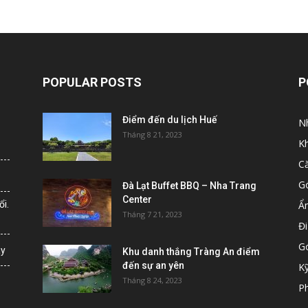
POPULAR POSTS
P
Điểm đến du lịch Huế
N
Tháng 8 21, 2023
K
C
G
Đà Lạt Buffet BBQ – Nha Trang
Center
i.
Ẩ
Tháng 7 21, 2023
Đi
G
ày
Khu danh thắng Tràng An điểm
đến sự an yên
K
Tháng 8 24, 2023
Ph