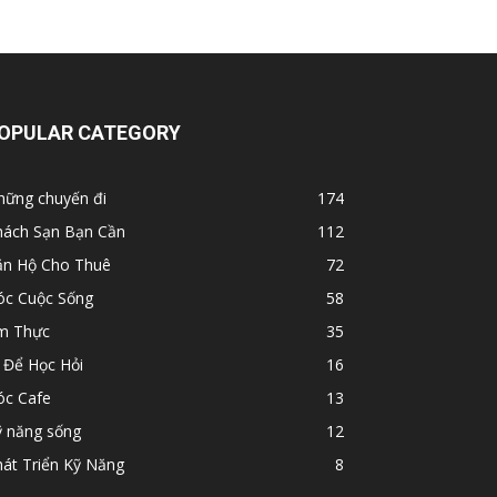
OPULAR CATEGORY
hững chuyến đi
174
hách Sạn Bạn Cần
112
ăn Hộ Cho Thuê
72
óc Cuộc Sống
58
m Thực
35
 Để Học Hỏi
16
óc Cafe
13
ỹ năng sống
12
át Triển Kỹ Năng
8