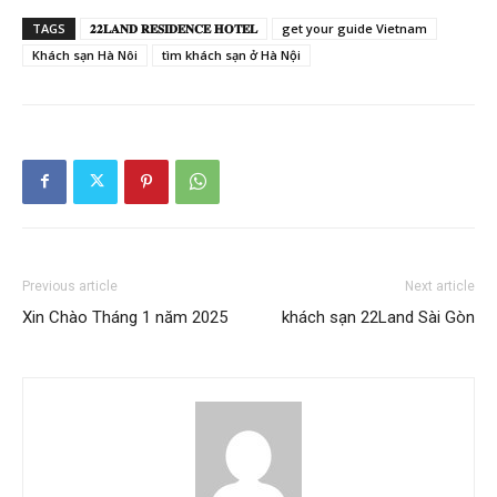
TAGS
𝟐𝟐𝐋𝐀𝐍𝐃 𝐑𝐄𝐒𝐈𝐃𝐄𝐍𝐂𝐄 𝐇𝐎𝐓𝐄𝐋
get your guide Vietnam
Khách sạn Hà Nôi
tìm khách sạn ở Hà Nội
Previous article
Next article
Xin Chào Tháng 1 năm 2025
khách sạn 22Land Sài Gòn