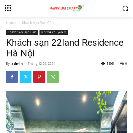
Home
Khách Sạn Bạn Cần
Khách Sạn Bạn Cần
Những chuyến đi
Khách sạn 22land Residence
Hà Nội
By
admin
-
Tháng 12 29, 2024
1105
0