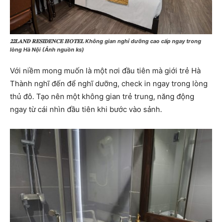
𝟐𝟐𝐋𝐀𝐍𝐃 𝐑𝐄𝐒𝐈𝐃𝐄𝐍𝐂𝐄 𝐇𝐎𝐓𝐄𝐋 Không gian nghỉ dưỡng cao cấp ngay trong
lòng Hà Nội (Ảnh nguồn ks)
Với niềm mong muốn là một nơi đầu tiên mà giới trẻ Hà
Thành nghĩ đến để nghĩ dưỡng, check in ngay trong lòng
thủ đô. Tạo nên một không gian trẻ trung, năng động
ngay từ cái nhìn đầu tiên khi bước vào sảnh.