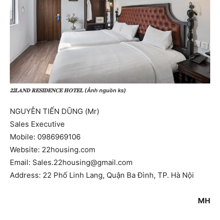
𝟐𝟐𝐋𝐀𝐍𝐃 𝐑𝐄𝐒𝐈𝐃𝐄𝐍𝐂𝐄 𝐇𝐎𝐓𝐄𝐋
(Ảnh nguồn ks)
NGUYỄN TIẾN DŨNG (Mr)
Sales Executive
Mobile: 0986969106
Website: 22housing.com
Email: Sales.22housing@gmail.com
Address: 22 Phố Linh Lang, Quận Ba Đình, TP. Hà Nội
MH