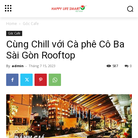
Home
Góc Cafe
Góc Cafe
Cùng Chill với Cà phê Cô Ba
Sài Gòn Rooftop
By
admin
-
Tháng 7 15, 2023
587
0